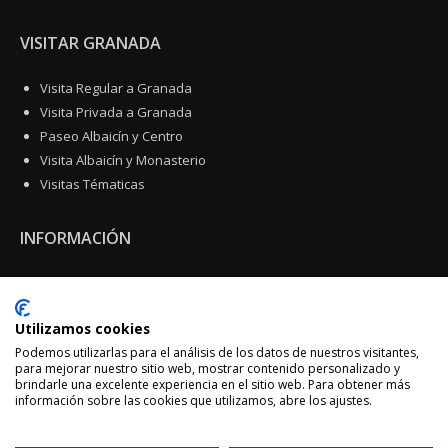
VISITAR GRANADA
Visita Regular a Granada
Visita Privada a Granada
Paseo Albaicín y Centro
Visita Albaicín y Monasterio
Visitas Tématicas
INFORMACIÓN
Aviso legal
Política de Privacidad
Utilizamos cookies
Condiciones generales
Podemos utilizarlas para el análisis de los datos de nuestros visitantes,
Mi Cuenta
para mejorar nuestro sitio web, mostrar contenido personalizado y
Contacto
brindarle una excelente experiencia en el sitio web. Para obtener más
información sobre las cookies que utilizamos, abre los ajustes.