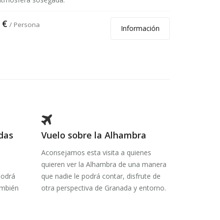
45 €
/ Pers
 €
/ Persona
Información
das
Vuelo sobre la Alhambra
Aconsejamos esta visita a quienes
l
quieren ver la Alhambra de una manera
Podrá
que nadie le podrá contar, disfrute de
ambién
otra perspectiva de Granada y entorno.