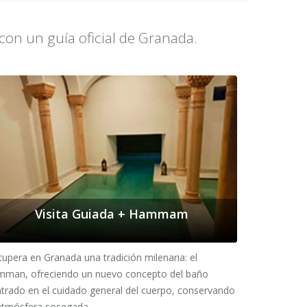
 con un guía oficial de Granada.
Visita Guiada + Hammam
upera en Granada una tradición milenaria: el
Si lo que d
mman, ofreciendo un nuevo concepto del baño
(Capilla Rea
trado en el cuidado general del cuerpo, conservando
su visita es
 atmósfera sosegada.