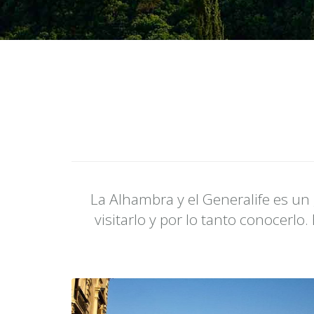
La Alhambra y el Generalife es u
visitarlo y por lo tanto conocer