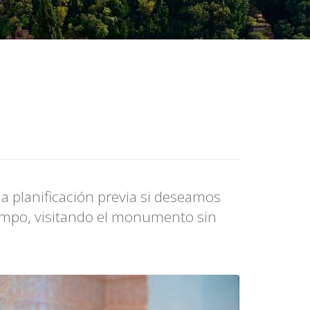
 planificación previa si deseamos
iempo, visitando el monumento sin